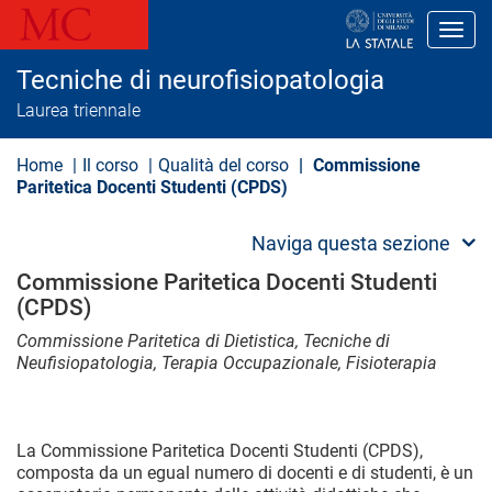
S
a
Toggl
l
t
Tecniche di neurofisiopatologia
a
a
Laurea triennale
l
c
o
Home
Il corso
Qualità del corso
Commissione
n
Paritetica Docenti Studenti (CPDS)
t
e
n
Naviga questa sezione
u
t
Commissione Paritetica Docenti Studenti
o
(CPDS)
p
r
Commissione Paritetica di Dietistica, Tecniche di
i
Neufisiopatologia, Terapia Occupazionale, Fisioterapia
n
c
i
p
a
La Commissione Paritetica Docenti Studenti (CPDS),
l
composta da un egual numero di docenti e di studenti, è un
e