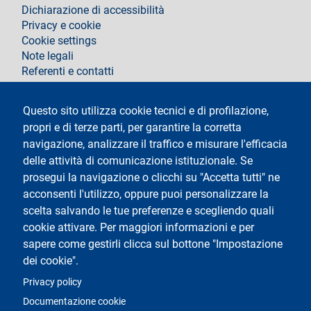
footer
Dichiarazione di accessibilità
Privacy e cookie
Cookie settings
Note legali
Referenti e contatti
Segui La Statale su
Questo sito utilizza cookie tecnici e di profilazione,
propri e di terze parti, per garantire la corretta
navigazione, analizzare il traffico e misurare l'efficacia
delle attività di comunicazione istituzionale. Se
prosegui la navigazione o clicchi su "Accetta tutti" ne
acconsenti l'utilizzo, oppure puoi personalizzare la
Testo
Università degli Studi di Milano
scelta salvando le tue preferenze e scegliendo quali
Via Festa del Perdono 7 - 20122 Milano
cookie attivare. Per maggiori informazioni e per
Tel.
+39 02 5032 5032
Posta elettronica certificata
sapere come gestirli clicca sul bottone "Impostazione
dei cookie".
Logo
Privacy policy
Documentazione cookie