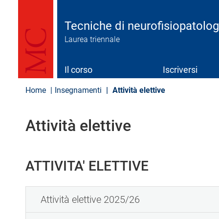
S
a
l
Tecniche di neurofisiopatolog
t
Laurea triennale
a
a
l
c
Il corso
Iscriversi
o
n
Home
Insegnamenti
Attività elettive
t
e
n
Attività elettive
u
t
o
p
r
ATTIVITA' ELETTIVE
i
n
c
Attività elettive 2025/26
i
p
a