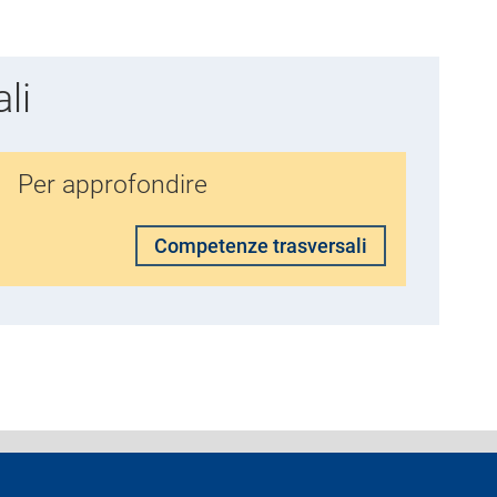
li
Per approfondire
Competenze trasversali
ferenti e contatti