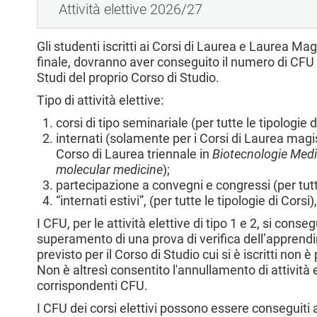
Attività elettive 2026/27
l
e
Gli studenti iscritti ai Corsi di Laurea e Laurea M
finale, dovranno aver conseguito il numero di CFU pe
Studi del proprio Corso di Studio.
Tipo di attività elettive:
corsi di tipo seminariale (per tutte le tipologie d
internati (solamente per i Corsi di Laurea magis
Corso di Laurea triennale in
Biotecnologie Med
molecular medicine
);
partecipazione a convegni e congressi (per tutte
“internati estivi”, (per tutte le tipologie di Corsi
I CFU, per le attività elettive di tipo 1 e 2, si con
superamento di una prova di verifica dell’apprend
previsto per il Corso di Studio cui si è iscritti non è
Non è altresì consentito l'annullamento di attività el
corrispondenti CFU.
I CFU dei corsi elettivi possono essere conseguiti