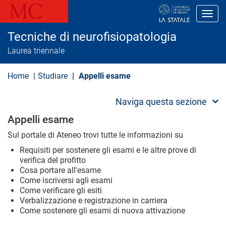
S
a
Toggl
l
t
Tecniche di neurofisiopatologia
a
a
Laurea triennale
l
c
o
Home
Studiare
Appelli esame
n
t
e
Naviga questa sezione
n
u
Appelli esame
t
o
Sul portale di Ateneo trovi tutte le informazioni su
p
r
Requisiti per sostenere gli esami e le altre prove di
i
verifica del profitto
n
Cosa portare all'esame
c
Come iscriversi agli esami
i
Come verificare gli esiti
p
Verbalizzazione e registrazione in carriera
a
l
Come sostenere gli esami di nuova attivazione
e