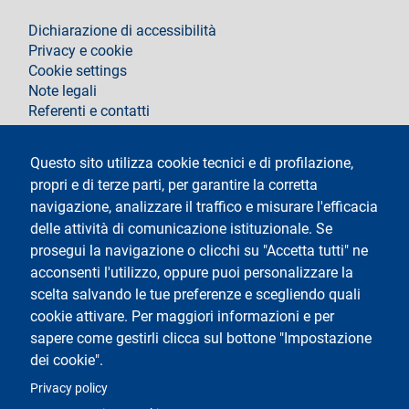
footer
Dichiarazione di accessibilità
Privacy e cookie
Cookie settings
Note legali
Referenti e contatti
Segui La Statale su
Questo sito utilizza cookie tecnici e di profilazione,
propri e di terze parti, per garantire la corretta
navigazione, analizzare il traffico e misurare l'efficacia
delle attività di comunicazione istituzionale. Se
prosegui la navigazione o clicchi su "Accetta tutti" ne
acconsenti l'utilizzo, oppure puoi personalizzare la
Testo
Università degli Studi di Milano
scelta salvando le tue preferenze e scegliendo quali
Via Festa del Perdono 7 - 20122 Milano
cookie attivare. Per maggiori informazioni e per
Tel.
+39 02 5032 5032
Posta elettronica certificata
sapere come gestirli clicca sul bottone "Impostazione
dei cookie".
Logo
Privacy policy