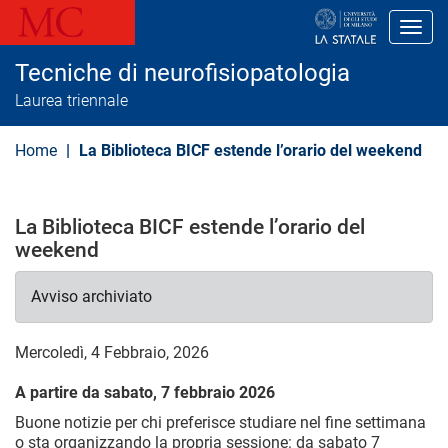
S
a
Toggl
l
t
Tecniche di neurofisiopatologia
a
a
Laurea triennale
l
c
o
Home
La Biblioteca BICF estende l’orario del weekend
n
t
e
n
La Biblioteca BICF estende l’orario del
u
t
weekend
o
p
Avviso archiviato
r
i
n
c
Mercoledì, 4 Febbraio, 2026
i
p
A partire da sabato, 7 febbraio 2026
a
l
Buone notizie per chi preferisce studiare nel fine settimana
e
o sta organizzando la propria sessione:
d
a sabato 7